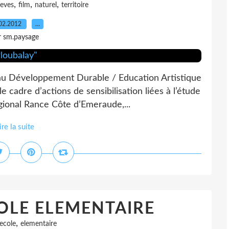
,
,
,
leves
film
naturel
territoire
02.2012
…
r sm.paysage
au Développement Durable / Education Artistique
 cadre d’actions de sensibilisation liées à l’étude
gional Rance Côte d’Emeraude,...
ire la suite
OLE ELEMENTAIRE
,
ecole
elementaire