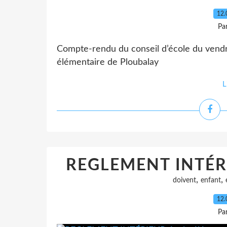
12.
Pa
Compte-rendu du conseil d’école du vendr
élémentaire de Ploubalay
L
REGLEMENT INTÉRI
,
,
doivent
enfant
12.
Pa