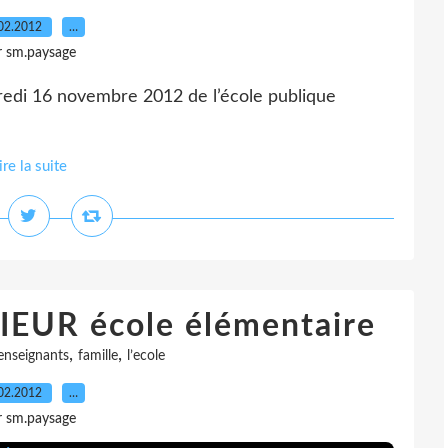
02.2012
…
r sm.paysage
edi 16 novembre 2012 de l’école publique
ire la suite
EUR école élémentaire
,
,
enseignants
famille
l’ecole
02.2012
…
r sm.paysage