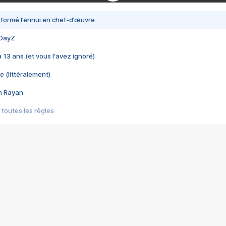
nsformé l’ennui en chef-d’œuvre
 DayZ
 a 13 ans (et vous l'avez ignoré)
e (littéralement)
im Rayan
 toutes les règles
s les jeux vidéo
us choquant de Rockstar ? - Le scandale BULLY
e plus moche de Steam
du RÊVE tourne au CAUCHEMAR
pendant 8 heures
it… à tort