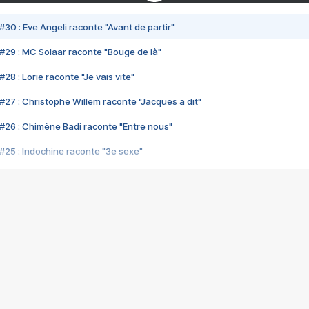
#30 : Eve Angeli raconte "Avant de partir"
#29 : MC Solaar raconte "Bouge de là"
28 : Lorie raconte "Je vais vite"
#27 : Christophe Willem raconte "Jacques a dit"
#26 : Chimène Badi raconte "Entre nous"
#25 : Indochine raconte "3e sexe"
#24 : Zaho raconte "C'est chelou"
#23 : Patrick Bruel raconte "Au café des délices"
#22 : Kyo raconte "Le chemin"
#21 : Nolwenn Leroy raconte "Cassé"
#20 : Patrick Hernandez raconte "Born to be alive"
#19 : Lorie raconte "Près de moi"