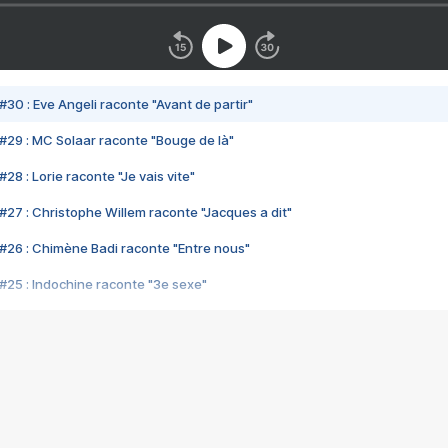
#30 : Eve Angeli raconte "Avant de partir"
#29 : MC Solaar raconte "Bouge de là"
28 : Lorie raconte "Je vais vite"
#27 : Christophe Willem raconte "Jacques a dit"
#26 : Chimène Badi raconte "Entre nous"
#25 : Indochine raconte "3e sexe"
#24 : Zaho raconte "C'est chelou"
#23 : Patrick Bruel raconte "Au café des délices"
#22 : Kyo raconte "Le chemin"
#21 : Nolwenn Leroy raconte "Cassé"