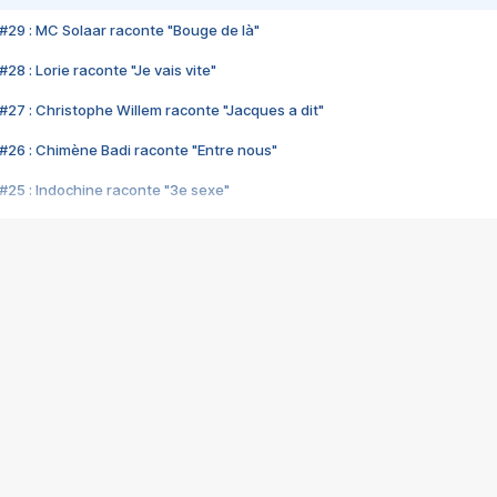
#29 : MC Solaar raconte "Bouge de là"
28 : Lorie raconte "Je vais vite"
#27 : Christophe Willem raconte "Jacques a dit"
#26 : Chimène Badi raconte "Entre nous"
#25 : Indochine raconte "3e sexe"
#24 : Zaho raconte "C'est chelou"
#23 : Patrick Bruel raconte "Au café des délices"
#22 : Kyo raconte "Le chemin"
#21 : Nolwenn Leroy raconte "Cassé"
#20 : Patrick Hernandez raconte "Born to be alive"
#19 : Lorie raconte "Près de moi"
#18 : Michael Jones raconte "A nos actes manqués" (avec Jean-Jacque