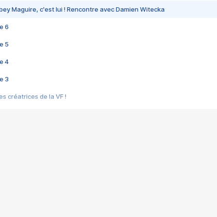
bey Maguire, c'est lui ! Rencontre avec Damien Witecka
e 6
e 5
e 4
e 3
s créatrices de la VF !
e 2
e 1
e Mektoub My Love arrive enfin ! Rencontre avec Shaïn Boumedine et Sal
i : après Toni en famille
elle réalise le bouleversant Dites lui que je l'aime
ais ! Rencontre autour de Vie privée de Rebecca Zlotowski