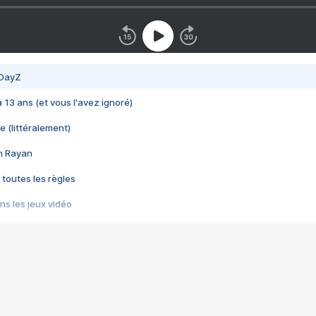
 DayZ
 a 13 ans (et vous l'avez ignoré)
e (littéralement)
im Rayan
 toutes les règles
s les jeux vidéo
us choquant de Rockstar ? - Le scandale BULLY
e plus moche de Steam
du RÊVE tourne au CAUCHEMAR
pendant 8 heures