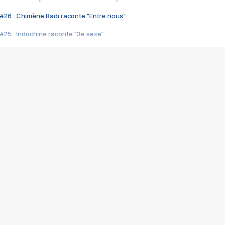
#26 : Chimène Badi raconte "Entre nous"
#25 : Indochine raconte "3e sexe"
#24 : Zaho raconte "C'est chelou"
#23 : Patrick Bruel raconte "Au café des délices"
#22 : Kyo raconte "Le chemin"
#21 : Nolwenn Leroy raconte "Cassé"
#20 : Patrick Hernandez raconte "Born to be alive"
#19 : Lorie raconte "Près de moi"
#18 : Michael Jones raconte "A nos actes manqués" (avec Jean-Jacque
#17 : Khaled raconte "Aïcha"
#16 : Corneille raconte "Parce qu'on vient de loin"
#15 : Indochine raconte "L'aventurier"