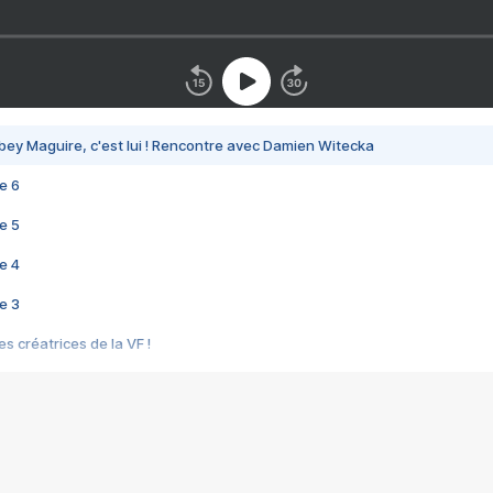
bey Maguire, c'est lui ! Rencontre avec Damien Witecka
e 6
e 5
e 4
e 3
s créatrices de la VF !
e 2
e 1
e Mektoub My Love arrive enfin ! Rencontre avec Shaïn Boumedine et Sal