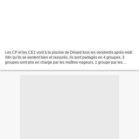
Les CP et les CE1 vont à la piscine de Dinard tous les vendredis après-midi
Afin qu’ils se sentent bien et rassurés, ils sont partagés en 4 groupes. 3
groupes sont pris en charge par les maîtres-nageurs, 1 groupe par les
maîtresses. 3 parents nous accompagnent...