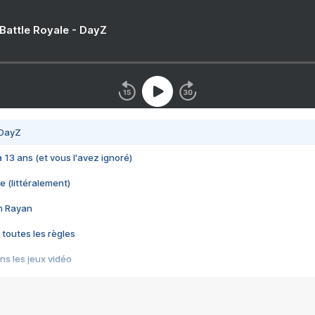
 Battle Royale - DayZ
 DayZ
 a 13 ans (et vous l'avez ignoré)
e (littéralement)
im Rayan
 toutes les règles
s les jeux vidéo
us choquant de Rockstar ? - Le scandale BULLY
e plus moche de Steam